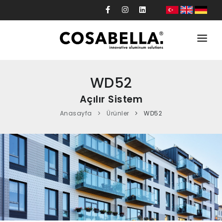
Kurumsal
WD52
Ürünler
Açılır Sistem
Projeler
Anasayfa
Ürünler
WD52
Üretim
Tasarım
Güncel
İletişim