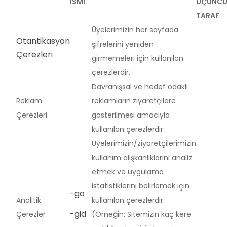
İSMİ
ÜÇÜNC
TARAF
Üyelerimizin her sayfada
Otantikasyon
şifrelerini yeniden
Çerezleri
girmemeleri için kullanılan
çerezlerdir.
Davranışsal ve hedef odaklı
Reklam
reklamların ziyaretçilere
Çerezleri
gösterilmesi amacıyla
kullanılan çerezlerdir.
Üyelerimizin/ziyaretçilerimizin
kullanım alışkanlıklarını analiz
etmek ve uygulama
istatistiklerini belirlemek için
-go
Analitik
kullanılan çerezlerdir.
-gid
Çerezler
(Örneğin: Sitemizin kaç kere