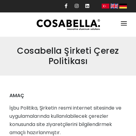
Kurumsal
Cosabella Şirketi Çerez
Ürünler
Politikası
Projeler
Üretim
Tasarım
AMAÇ
Güncel
İşbu Politika, Şirketin resmi internet sitesinde ve
uygulamalarında kullanılabilecek çerezler
İletişim
konusunda site ziyaretçilerini bilgilendirmek
amaçlı hazırlanmıştır.