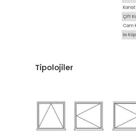
Kanat 
Çift K
Cam Ka
Isı Kö
Tipolojiler