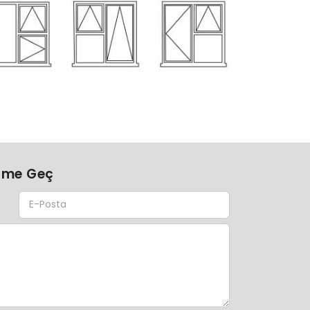
şime Geç