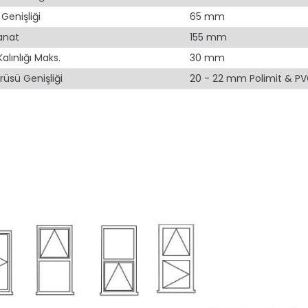
Genişliği
65 mm
anat
155 mm
lınlığı Maks.
30 mm
prüsü Genişliği
20 - 22 mm Polimit & P