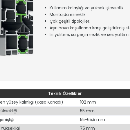
Kullanım kolaylığı ve yüksek işlevsellik.
Montajda esneklik.
Çok çeşitli tipolojiler.
Aşırı hava koşullarına karşı geliştirilmiş st
Isı yalıtımı, su geçirmezlik ve ses yalıtı
Teknik Özellikler
n yüzey kalınlığı (Kasa Kanadı)
102 mm
üksekliği
55 mm
enişliği
55-65,5 mm
Yüksekliği
75 mm