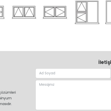
İleti
çözümleri
üminyum
asıdır.