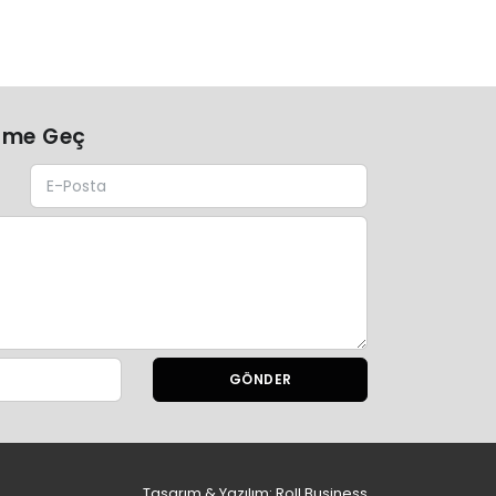
şime Geç
GÖNDER
Tasarım & Yazılım:
Roll Business