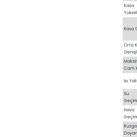
Kasa
Yüksek
Kasa G
Orta 
Genişl
Maks
Cam Ka
Isı Yal
Su
Geçiri
Hava
Geçiri
Rüzga
Dayan