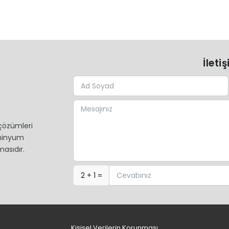
İleti
çözümleri
üminyum
asıdır.
2 + 1 =
Kişisel Verilerin Korunması