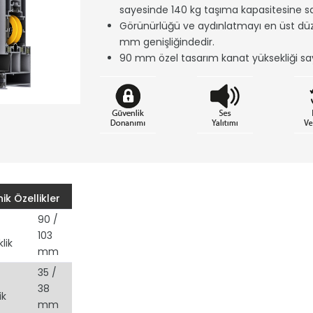
sayesinde 140 kg taşıma kapasitesine sa
Görünürlüğü ve aydınlatmayı en üst düz
mm genişliğindedir.
90 mm özel tasarım kanat yüksekliği sa
ik Özellikler
90 /
103
lik
mm
35 /
38
ik
mm