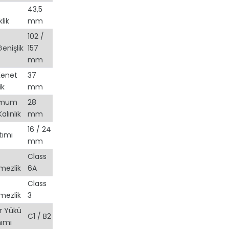
43,5
lik
mm
102 /
enişlik
157
mm
Kenet
37
ik
mm
imum
28
lınlık
mm
16 / 24
ıtımı
mm
Class
mezlik
6A
Class
mezlik
3
r Yükü
C1 / B2
ımı