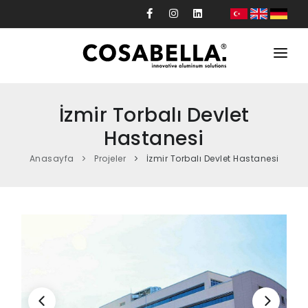
Kurumsal
İzmir Torbalı Devlet
Ürünler
Hastanesi
Projeler
Anasayfa
Projeler
İzmir Torbalı Devlet Hastanesi
Üretim
Tasarım
Güncel
İletişim