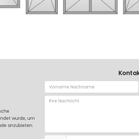
Kontak
ische
ündet wurde, um
de anzubieten.