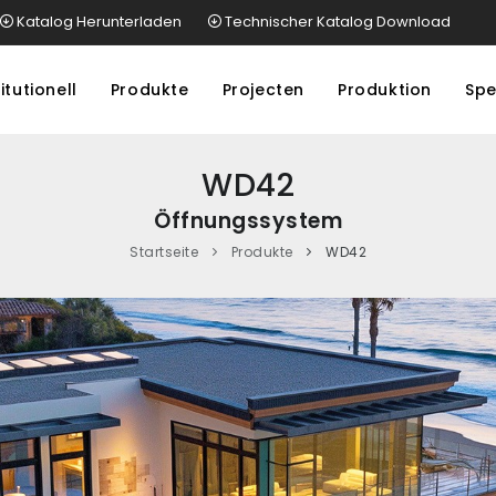
Katalog Herunterladen
Technischer Katalog Download
itutionell
Produkte
Projecten
Produktion
Spe
WD42
Öffnungssystem
Startseite
Produkte
WD42