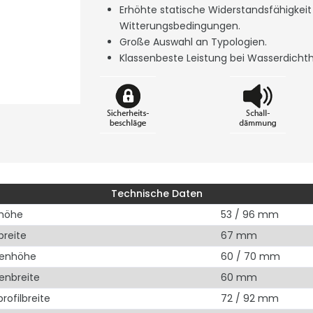
Erhöhte statische Widerstandsfähigkei
Witterungsbedingungen.
Große Auswahl an Typologien.
Klassenbeste Leistung bei Wasserdich
Technische Daten
lhöhe
53 / 96 mm
breite
67 mm
enhöhe
60 / 70 mm
nbreite
60 mm
profilbreite
72 / 92 mm